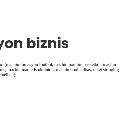
on biznis
n (machin fòmasyon foutbòl, machin pou tire baskètbòl, machin
nis, machin manje Badminton, machin boul kalbas, rakèt stringing
tèlijan);