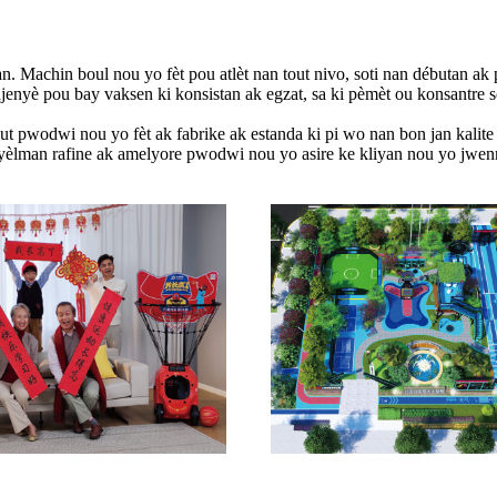
. Machin boul nou yo fèt pou atlèt nan tout nivo, soti nan débutan ak 
enyè pou bay vaksen ki konsistan ak egzat, sa ki pèmèt ou konsantre s
t pwodwi nou yo fèt ak fabrike ak estanda ki pi wo nan bon jan kalite a
nyèlman rafine ak amelyore pwodwi nou yo asire ke kliyan nou yo jwen