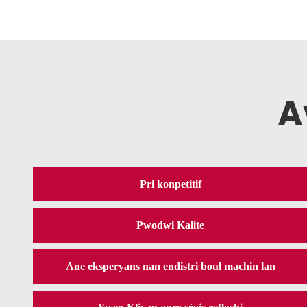
A
Pri konpetitif
Pwodwi Kalite
Ane eksperyans nan endistri boul machin lan