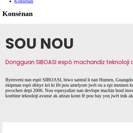
Konsènan
Konsènan
SOU NOU
Dongguan SIBOASI espò machandiz teknoloji c
Byenveni nan espò SIBOASI, biwo santral li nan Humen, Guangdong
ekipman espò dènye kri ki fèt pou amelyore jwèt ou a epi mennen 
pwochen depi 2006. Nou espesyalize nan devlope machin boul inova
konbine teknoloji avanse ak atizan konn fè pou bay yon jwèt inik ak