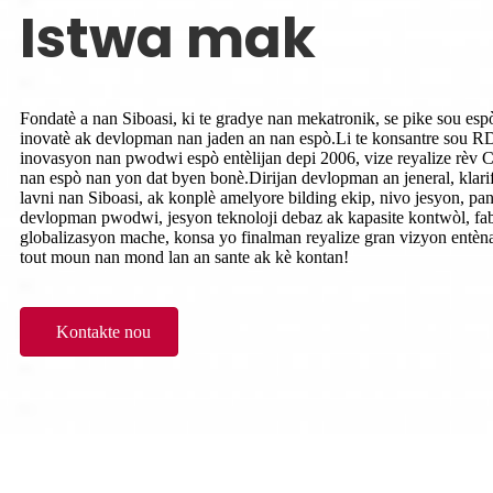
Istwa mak
Fondatè a nan Siboasi, ki te gradye nan mekatronik, se pike sou espò
inovatè ak devlopman nan jaden an nan espò.Li te konsantre sou R
inovasyon nan pwodwi espò entèlijan depi 2006, vize reyalize rèv
nan espò nan yon dat byen bonè.Dirijan devlopman an jeneral, klarif
lavni nan Siboasi, ak konplè amelyore bilding ekip, nivo jesyon, pa
devlopman pwodwi, jesyon teknoloji debaz ak kapasite kontwòl, fab
globalizasyon mache, konsa yo finalman reyalize gran vizyon entèn
tout moun nan mond lan an sante ak kè kontan!
Kontakte nou