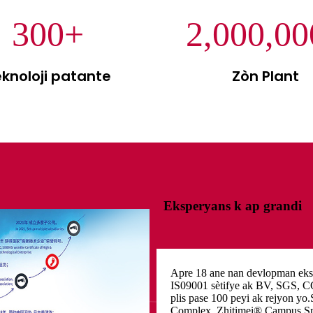
300
+
2,000,00
knoloji patante
Zòn Plant
Eksperyans k ap grandi
Apre 18 ane nan devlopman eks
IS09001 sètifye ak BV, SGS, 
plis pase 100 peyi ak rejyon 
Complex, Zhitimei® Campus Sma