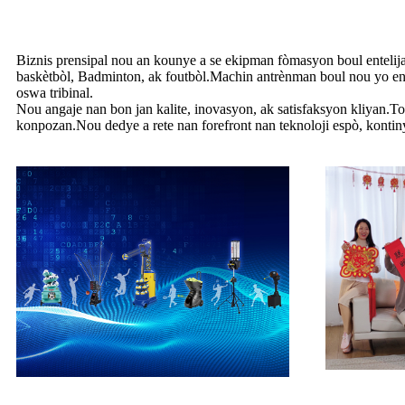
Biznis prensipal nou an kounye a se ekipman fòmasyon boul entelijan
baskètbòl, Badminton, ak foutbòl.Machin antrènman boul nou yo enj
oswa tribinal.
Nou angaje nan bon jan kalite, inovasyon, ak satisfaksyon kliyan.Tou
konpozan.Nou dedye a rete nan forefront nan teknoloji espò, konti