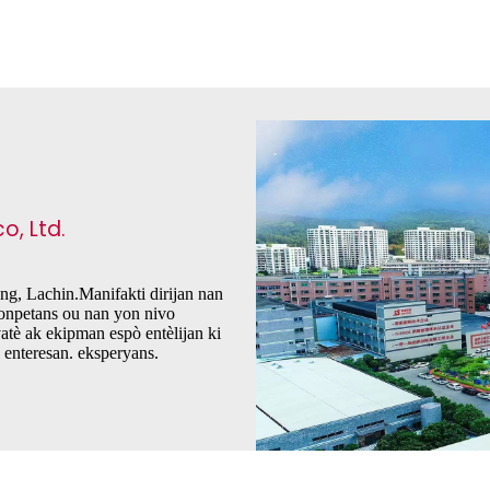
o, Ltd.
, Lachin.Manifakti dirijan nan
konpetans ou nan yon nivo
tè ak ekipman espò entèlijan ki
 enteresan. eksperyans.