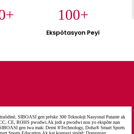
0
+
100
+
Ekspòtasyon Peyi
traòdinè, SIBOASI gen prèske 300 Teknoloji Nasyonal Patante ak
CCC, CE, ROHS pwodwi.Ak jodi a pwodwi nou yo ekspòte nan
yo.SIBOASI gen twa mak: Demi ®Technology, Doha® Smart Sports
rt Sports Education.Ak kat konpayi sipòtè: Dongguan