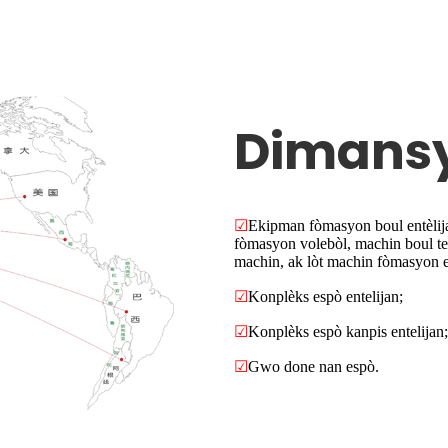
Dimansy
☑
Ekipman fòmasyon boul entèlija
fòmasyon volebòl, machin boul te
machin, ak lòt machin fòmasyon en
☑
Konplèks espò entelijan;
☑
Konplèks espò kanpis entelijan;
☑
Gwo done nan espò.