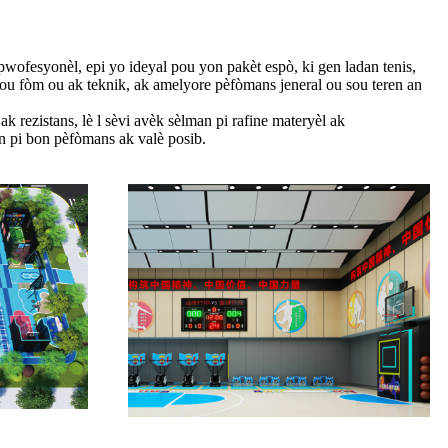
pwofesyonèl, epi yo ideyal pou yon pakèt espò, ki gen ladan tenis,
ou fòm ou ak teknik, ak amelyore pèfòmans jeneral ou sou teren an
k rezistans, lè l sèvi avèk sèlman pi rafine materyèl ak
n pi bon pèfòmans ak valè posib.