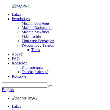
Lakay
Pwodwi yo
Machin boul tenis
Machin Badminton
Machin baskètbòl
Fide machin
Ekip espò Fòmasyon
Pwodwi pou Telefòn
Tenis
Nouvèl
FAQ
Konsènan
Kilti antrepriz
Telechaje ak sipò
Kontakte
English
Lakay