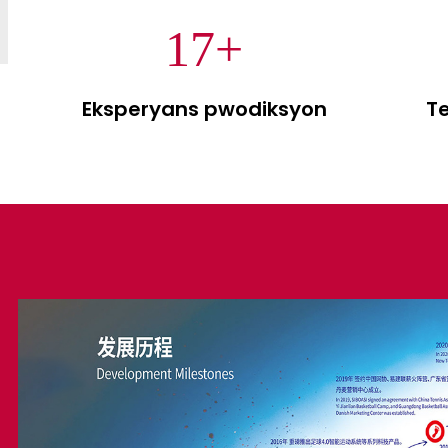
17
+
Eksperyans pwodiksyon
Te