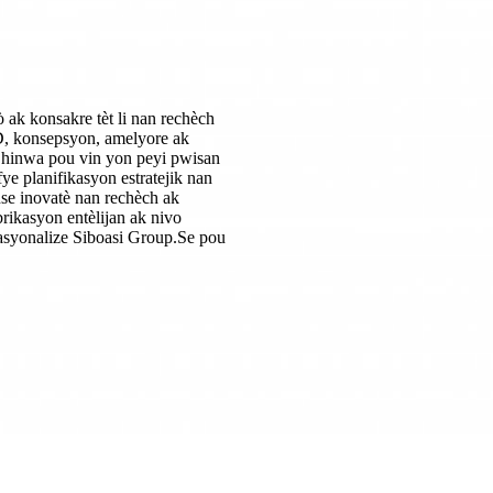
 ak konsakre tèt li nan rechèch
D, konsepsyon, amelyore ak
 Chinwa pou vin yon peyi pwisan
ye planifikasyon estratejik nan
nse inovatè nan rechèch ak
rikasyon entèlijan ak nivo
asyonalize Siboasi Group.Se pou